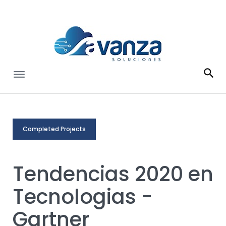
S
k
i
p
t
o
c
o
n
t
Completed Projects
e
n
Tendencias 2020 en
t
Tecnologias -
Gartner