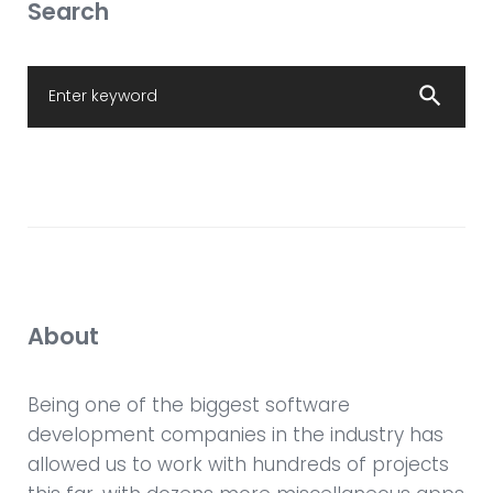
Search
S
search
e
a
r
c
h
f
o
r
About
:
Being one of the biggest software
development companies in the industry has
allowed us to work with hundreds of projects