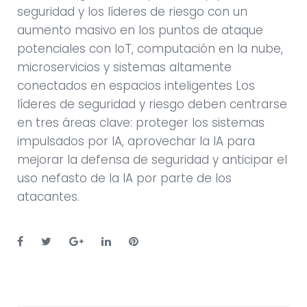
seguridad y los líderes de riesgo con un
aumento masivo en los puntos de ataque
potenciales con IoT, computación en la nube,
microservicios y sistemas altamente
conectados en espacios inteligentes Los
líderes de seguridad y riesgo deben centrarse
en tres áreas clave: proteger los sistemas
impulsados ​​por IA, aprovechar la IA para
mejorar la defensa de seguridad y anticipar el
uso nefasto de la IA por parte de los
atacantes.
F
T
G
L
P
a
w
o
i
i
c
i
o
n
n
e
t
g
k
t