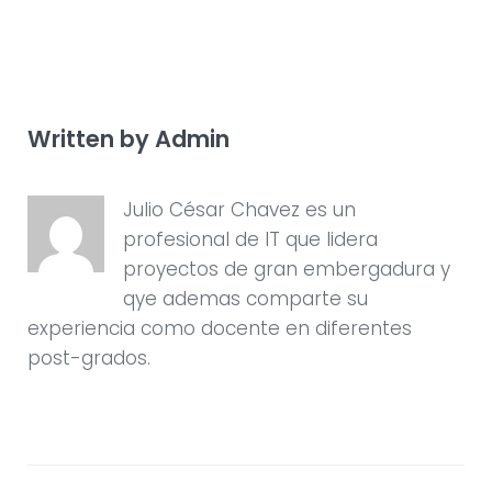
b
t
l
e
e
o
e
e
d
r
o
r
+
I
e
k
n
s
t
Written by
Admin
Julio César Chavez es un
profesional de IT que lidera
proyectos de gran embergadura y
qye ademas comparte su
experiencia como docente en diferentes
post-grados.