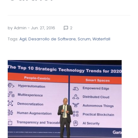
by
Admin
- Jun. 27, 2016
2
chat_bubble_outline
Tags:
Agil
,
Desarrollo de Software
,
Scrum
,
Waterfall